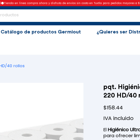
0
Catálogo de productos Germiout
¿Quieres ser Dist
HD/40 rollos
pqt. Higién
220 HD/40 r
Precio
$158.44
IVA incluido
El
Higiénico Ult
para ofrecer lim