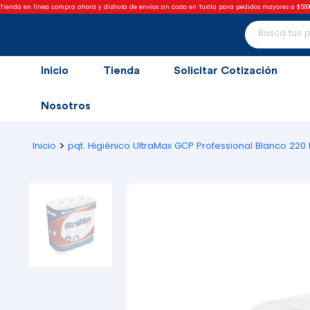
Tienda en línea compra ahora y disfruta de envíos sin costo en Tuxtla para pedidos mayores a $500
Inicio
Tienda
Solicitar Cotización
Nosotros
>
Inicio
pqt. Higiénico UltraMax GCP Professional Blanco 220 