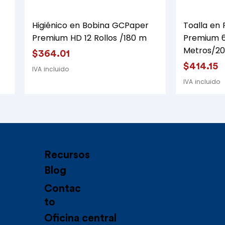
Vista rápida
Higiénico en Bobina GCPaper
Toalla en
Premium HD 12 Rollos /180 m
Premium 6
Metros/2
Precio
$364.01
Precio
$414.15
IVA incluido
IVA incluido
Recursos
Blog
Contac
to
Oficina central