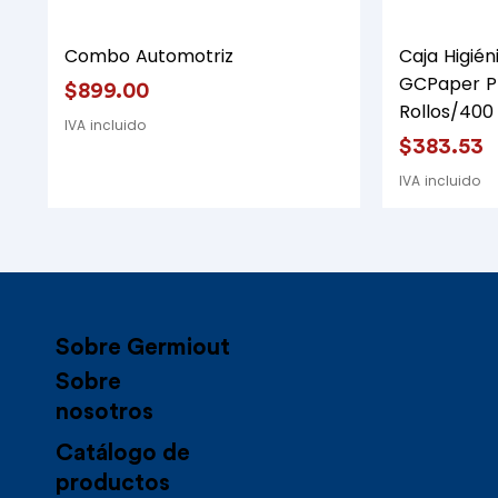
Vista rápida
Combo Automotriz
Caja Higién
GCPaper P
Precio
$899.00
Rollos/400
IVA incluido
Precio
$383.53
IVA incluido
Sobre Germiout​
Sobre
nosotros
Catálogo de
productos