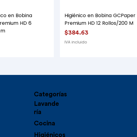
Vista rápida
Vista rápida
ico en Bobina
Higiénico en Bobina GCPaper
remium HD 6
Premium HD 12 Rollos/200 M
 m
Precio
$384.63
IVA incluido
Categorías
Lavande
ría
Cocina
Higiénicos