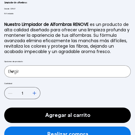
Limpiador de alfombras
Precio
Desde
$79.67
IVA incluido
Nuestro Limpiador de Alfombras RENOVE
es un producto de
alta calidad diseñado para ofrecer una limpieza profunda y
mantener la apariencia de tus alfombras. Su fórmula
avanzada elimina eficazmente las manchas más difíciles,
revitaliza los colores y protege las fibras, dejando un
acabado impecable y un agradable aroma fresco.
Opciones de producto
Cantidad
Agregar al carrito
Realizar compra