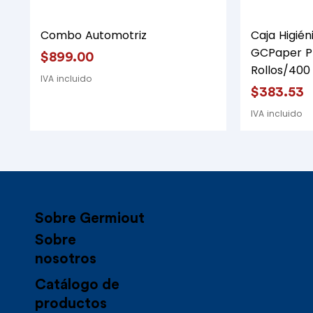
Vista rápida
Combo Automotriz
Caja Higién
GCPaper P
Precio
$899.00
Rollos/400
IVA incluido
Precio
$383.53
IVA incluido
Sobre Germiout​
Sobre
nosotros
Catálogo de
productos