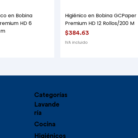
Vista rápida
Vista rápida
ico en Bobina
Higiénico en Bobina GCPaper
remium HD 6
Premium HD 12 Rollos/200 M
 m
Precio
$384.63
IVA incluido
Categorías
Lavande
ría
Cocina
Higiénicos