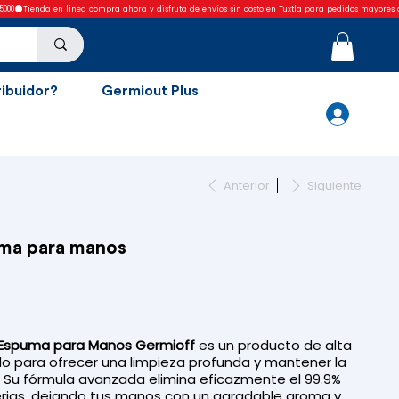
ribuidor?
Germiout Plus
Anterior
Siguiente
ma para manos
Espuma para Manos Germioff
es un producto de alta
o para ofrecer una limpieza profunda y mantener la
l. Su fórmula avanzada elimina eficazmente el 99.9%
erias, dejando tus manos con un agradable aroma y