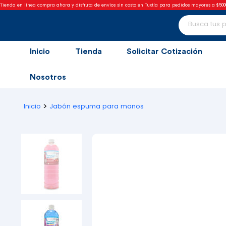
Tienda en línea compra ahora y disfruta de envíos sin costo en Tuxtla para pedidos mayores a $500
Inicio
Tienda
Solicitar Cotización
Nosotros
>
Inicio
Jabón espuma para manos