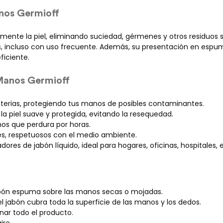
nos Germioff
nte la piel, eliminando suciedad, gérmenes y otros residuos si
ncluso con uso frecuente. Además, su presentación en espuma fa
iciente.
 Manos Germioff
bacterias, protegiendo tus manos de posibles contaminantes.
la piel suave y protegida, evitando la resequedad.
nos que perdura por horas.
es, respetuosos con el medio ambiente.
dores de jabón líquido, ideal para hogares, oficinas, hospitales,
abón espuma sobre las manos secas o mojadas.
l jabón cubra toda la superficie de las manos y los dedos.
nar todo el producto.