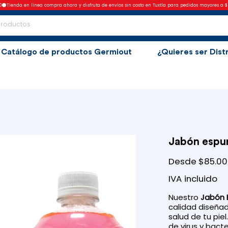
0
Catálogo de productos Germiout
¿Quieres ser Dist
Jabón espu
Precio
Desde
$85.00
IVA incluido
Nuestro
Jabón 
calidad diseñad
salud de tu pie
de virus y bact