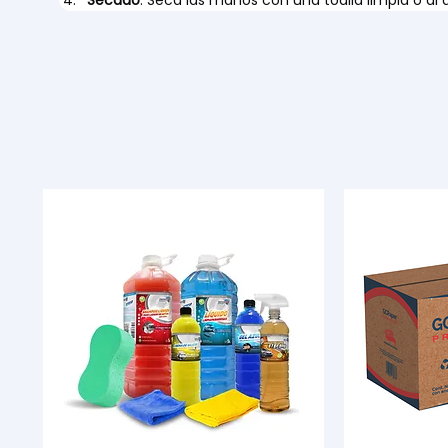
Secado
: Seca las manos con una toalla limpia o al a