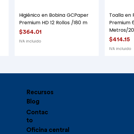
Vista rápida
Higiénico en Bobina GCPaper
Toalla en
Premium HD 12 Rollos /180 m
Premium 6
Metros/2
Precio
$364.01
Precio
$414.15
IVA incluido
IVA incluido
Recursos
Blog
Contac
to
Oficina central