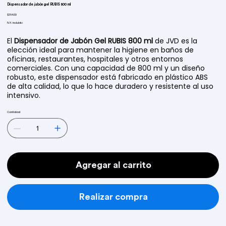
Dispensador de jabón gel RUBIS 800 ml
Precio
$364.00
IVA incluido
El
Dispensador de Jabón Gel RUBIS 800 ml
de JVD es la
elección ideal para mantener la higiene en baños de
oficinas, restaurantes, hospitales y otros entornos
comerciales. Con una capacidad de 800 ml y un diseño
robusto, este dispensador está fabricado en plástico ABS
de alta calidad, lo que lo hace duradero y resistente al uso
intensivo.
Cantidad
Agregar al carrito
Realizar compra